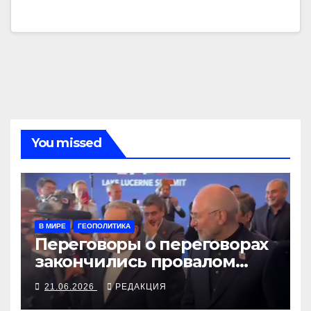
You missed
В МИРЕ
ГЕОПОЛИТИКА
Переговоры о переговорах
закончились провалом
благодаря Трампу
21.06.2026
РЕДАКЦИЯ