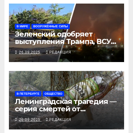
В МИРЕ
ВООРУЖЁННЫЕ СИЛЫ
Зеленский одобряет
выступления Трампа, ВСУ
закрыли Добропольский
26.09.2025
РЕДАКЦИЯ
рубеж
В ПЕТЕРБУРГЕ
ОБЩЕСТВО
Ленинградская трагедия —
серия смертей от
алкосуррогата
26.09.2025
РЕДАКЦИЯ