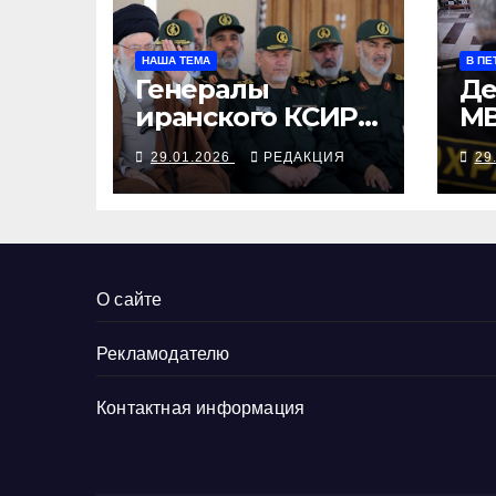
НАША ТЕМА
В ПЕ
Генералы
Де
иранского КСИР
МВ
теряют
с 
29.01.2026
РЕДАКЦИЯ
29
туристические
Ч
возможности в
Европе — потому
что террористы
О сайте
Рекламодателю
Контактная информация