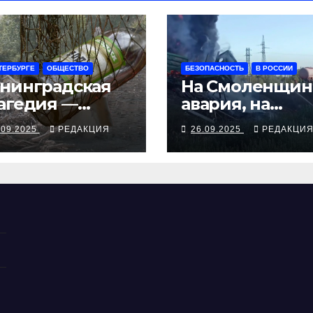
ТЕРБУРГЕ
ОБЩЕСТВО
БЕЗОПАСНОСТЬ
В РОССИИ
нинградская
На Смоленщин
агедия —
авария, на
рия смертей от
Псковщине
.09.2025
РЕДАКЦИЯ
26.09.2025
РЕДАКЦИ
косуррогата
взрыв