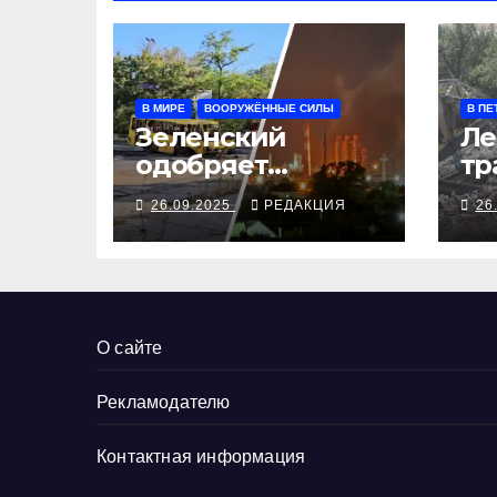
В МИРЕ
ВООРУЖЁННЫЕ СИЛЫ
В ПЕ
Зеленский
Ле
одобряет
тр
выступления
се
26.09.2025
РЕДАКЦИЯ
26
Трампа, ВСУ
ал
закрыли
Добропольский
рубеж
О сайте
Рекламодателю
Контактная информация