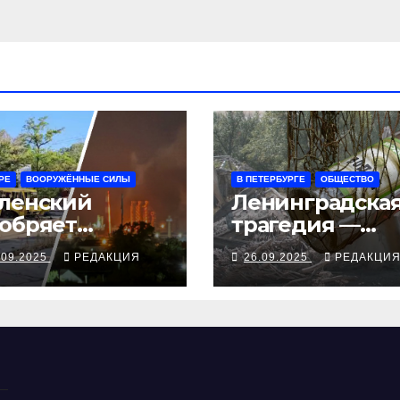
РЕ
ВООРУЖЁННЫЕ СИЛЫ
В ПЕТЕРБУРГЕ
ОБЩЕСТВО
ленский
Ленинградска
обряет
трагедия —
ступления
серия смертей
.09.2025
РЕДАКЦИЯ
26.09.2025
РЕДАКЦИ
ампа, ВСУ
алкосуррогата
крыли
бропольский
беж