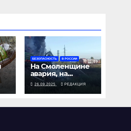
БЕЗОПАСНОСТЬ
В РОССИИ
я
На Смоленщине
авария, на
 от
Псковщине
Я
26.09.2025
РЕДАКЦИЯ
взрыв