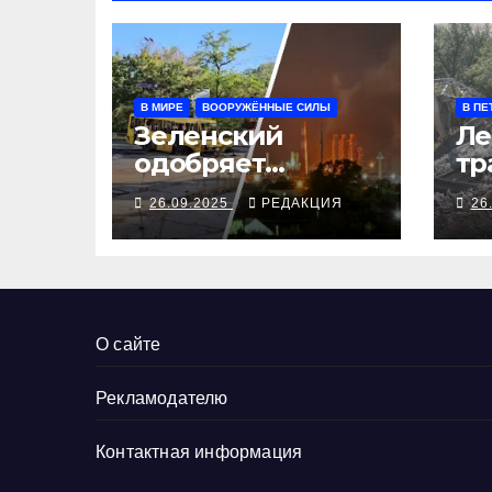
В МИРЕ
ВООРУЖЁННЫЕ СИЛЫ
В ПЕ
Зеленский
Ле
одобряет
тр
выступления
се
26.09.2025
РЕДАКЦИЯ
26
Трампа, ВСУ
ал
закрыли
Добропольский
рубеж
О сайте
Рекламодателю
Контактная информация