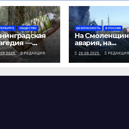
ТЕРБУРГЕ
ОБЩЕСТВО
БЕЗОПАСНОСТЬ
В РОССИИ
нинградская
На Смоленщин
агедия —
авария, на
рия смертей от
Псковщине
.09.2025
РЕДАКЦИЯ
26.09.2025
РЕДАКЦИ
косуррогата
взрыв