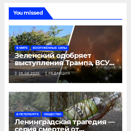
You missed
В МИРЕ
ВООРУЖЁННЫЕ СИЛЫ
Зеленский одобряет
выступления Трампа, ВСУ
закрыли Добропольский
26.09.2025
РЕДАКЦИЯ
рубеж
В ПЕТЕРБУРГЕ
ОБЩЕСТВО
Ленинградская трагедия —
серия смертей от