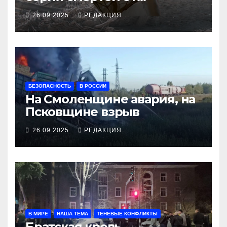
алкосуррогата
26.09.2025
РЕДАКЦИЯ
БЕЗОПАСНОСТЬ
В РОССИИ
На Смоленщине авария, на
Псковщине взрыв
26.09.2025
РЕДАКЦИЯ
В МИРЕ
НАША ТЕМА
ТЕНЕВЫЕ КОНФЛИКТЫ
Братская кровь