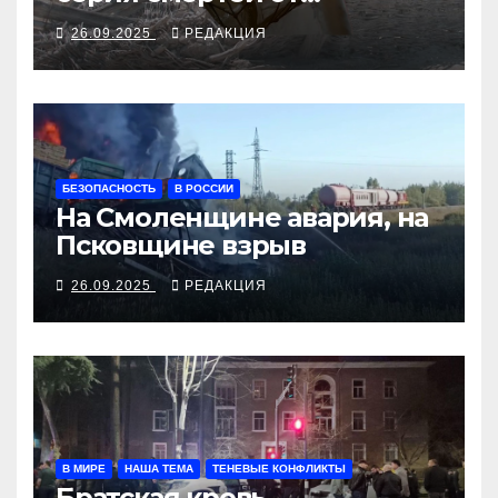
алкосуррогата
26.09.2025
РЕДАКЦИЯ
БЕЗОПАСНОСТЬ
В РОССИИ
На Смоленщине авария, на
Псковщине взрыв
26.09.2025
РЕДАКЦИЯ
В МИРЕ
НАША ТЕМА
ТЕНЕВЫЕ КОНФЛИКТЫ
Братская кровь