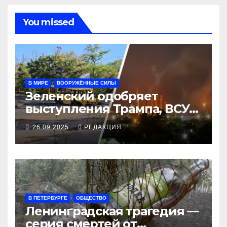
You missed
В МИРЕ
ВООРУЖЁННЫЕ СИЛЫ
Зеленский одобряет
выступления Трампа, ВСУ
закрыли Добропольский
26.09.2025
РЕДАКЦИЯ
рубеж
В ПЕТЕРБУРГЕ
ОБЩЕСТВО
Ленинградская трагедия —
серия смертей от