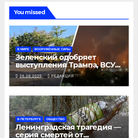
You missed
В МИРЕ
ВООРУЖЁННЫЕ СИЛЫ
Зеленский одобряет
выступления Трампа, ВСУ
закрыли Добропольский
26.09.2025
РЕДАКЦИЯ
рубеж
В ПЕТЕРБУРГЕ
ОБЩЕСТВО
Ленинградская трагедия —
серия смертей от