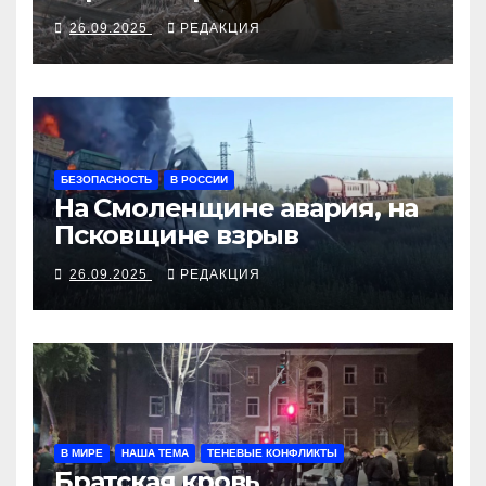
алкосуррогата
26.09.2025
РЕДАКЦИЯ
БЕЗОПАСНОСТЬ
В РОССИИ
На Смоленщине авария, на
Псковщине взрыв
26.09.2025
РЕДАКЦИЯ
В МИРЕ
НАША ТЕМА
ТЕНЕВЫЕ КОНФЛИКТЫ
Братская кровь