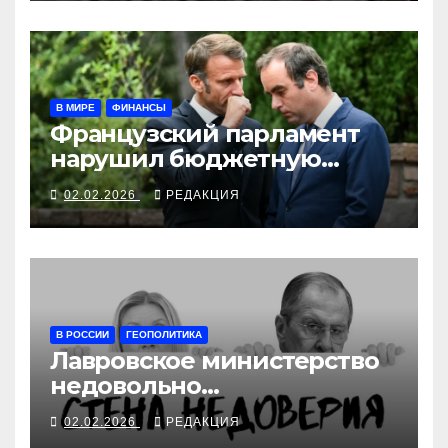
В МИРЕ
ФИНАНСЫ
Французский парламент
нарушил бюджетную
стабильность ради
02.02.2026
РЕДАКЦИЯ
стабильности
политической
В РОССИИ
ГЕОПОЛИТИКА
Лавровское министерство
недовольно
медлительностью Трампа в
02.02.2026
РЕДАКЦИЯ
прогибе перед Москвой