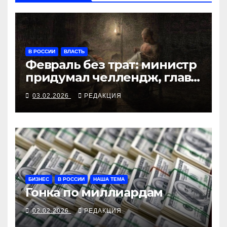
В РОССИИ
ВЛАСТЬ
Февраль без трат: министр
придумал челлендж, глава
региона назначил
03.02.2026
РЕДАКЦИЯ
проверку
БИЗНЕС
В РОССИИ
НАША ТЕМА
Гонка по миллиардам
02.02.2026
РЕДАКЦИЯ