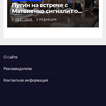
Путин на встрече с
Матвиенко сигналит о
предстоящем по осени
28.07.2026
РЕДАКЦИЯ
О сайте
Рекламодателю
Контактная информация