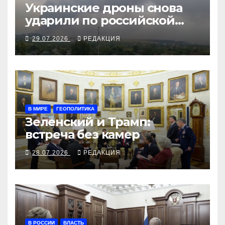
Украинские дроны снова
ударили по российской
логистике и нефти
29.07.2026
РЕДАКЦИЯ
В МИРЕ
ГЕОПОЛИТИКА
Зеленский и Трамп:
встреча без камер
28.07.2026
РЕДАКЦИЯ
В РОССИИ
ВЛАСТЬ