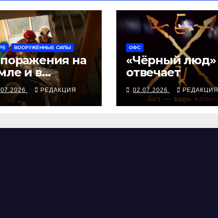
РЕ
ВООРУЖЁННЫЕ СИЛЫ
ОФС
 поражения на
«Чёрный люд»
мле и в
отвечает
здухе
.07.2026
РЕДАКЦИЯ
02.07.2026
РЕДАКЦИ
емлёвка мстит
ийствами в
лых домах