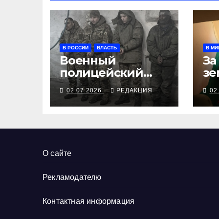
В РОССИИ
ВЛАСТЬ
В МИ
Военный
За
полицейский
зе
спасал
во
02.07.2026
РЕДАКЦИЯ
02
дезертиров —
кр
получил 10 лет
уб
жи
О сайте
Рекламодателю
Контактная информация