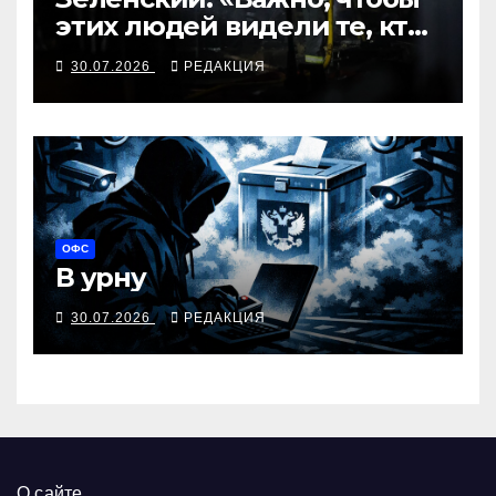
этих людей видели те, кто
принимает решения»
30.07.2026
РЕДАКЦИЯ
ОФС
В урну
30.07.2026
РЕДАКЦИЯ
О сайте