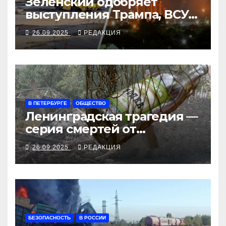
Зеленский одобряет
выступления Трампа, ВСУ
закрыли Добропольский
26.09.2025
РЕДАКЦИЯ
рубеж
В ПЕТЕРБУРГЕ
ОБЩЕСТВО
Ленинградская трагедия —
серия смертей от
алкосуррогата
26.09.2025
РЕДАКЦИЯ
БЕЗОПАСНОСТЬ
В РОССИИ