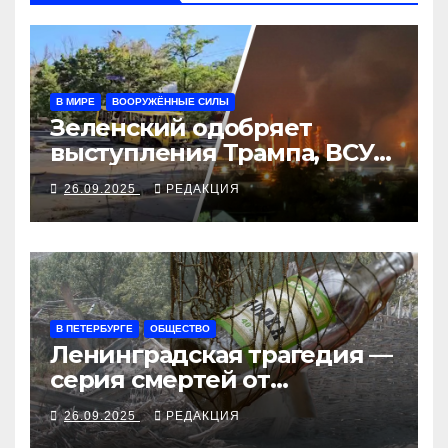
В МИРЕ
ВООРУЖЁННЫЕ СИЛЫ
Зеленский одобряет
выступления Трампа, ВСУ
закрыли Добропольский
26.09.2025
РЕДАКЦИЯ
рубеж
В ПЕТЕРБУРГЕ
ОБЩЕСТВО
Ленинградская трагедия —
серия смертей от
алкосуррогата
26.09.2025
РЕДАКЦИЯ