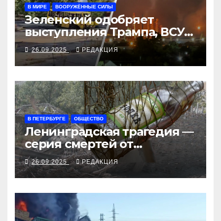
В МИРЕ
ВООРУЖЁННЫЕ СИЛЫ
Зеленский одобряет
выступления Трампа, ВСУ
закрыли Добропольский
26.09.2025
РЕДАКЦИЯ
рубеж
В ПЕТЕРБУРГЕ
ОБЩЕСТВО
Ленинградская трагедия —
серия смертей от
алкосуррогата
26.09.2025
РЕДАКЦИЯ