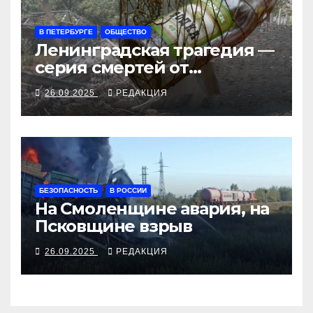
В ПЕТЕРБУРГЕ
ОБЩЕСТВО
Ленинградская трагедия —
серия смертей от
алкосуррогата
26.09.2025
РЕДАКЦИЯ
БЕЗОПАСНОСТЬ
В РОССИИ
На Смоленщине авария, на
Псковщине взрыв
26.09.2025
РЕДАКЦИЯ