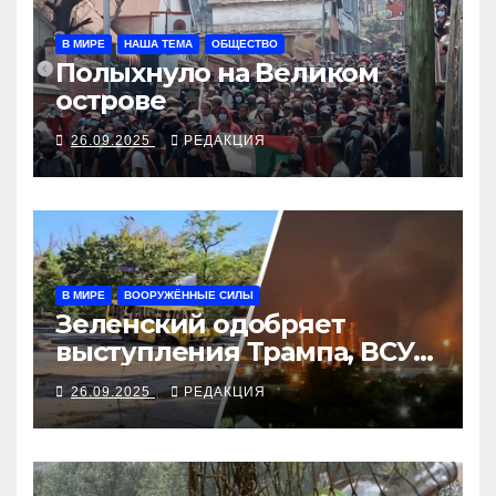
В МИРЕ
НАША ТЕМА
ОБЩЕСТВО
Полыхнуло на Великом
острове
26.09.2025
РЕДАКЦИЯ
В МИРЕ
ВООРУЖЁННЫЕ СИЛЫ
Зеленский одобряет
выступления Трампа, ВСУ
закрыли Добропольский
26.09.2025
РЕДАКЦИЯ
рубеж