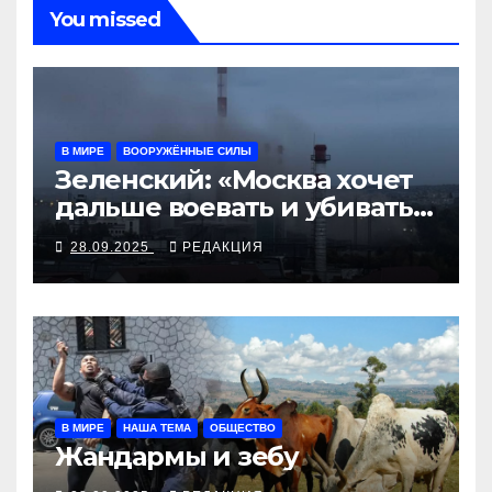
You missed
В МИРЕ
ВООРУЖЁННЫЕ СИЛЫ
Зеленский: «Москва хочет
дальше воевать и убивать.
Время для твёрдой
28.09.2025
РЕДАКЦИЯ
реакции»
В МИРЕ
НАША ТЕМА
ОБЩЕСТВО
Жандармы и зебу