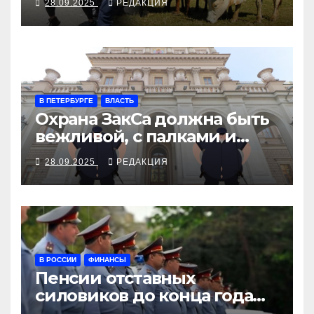
28.09.2025
РЕДАКЦИЯ
В ПЕТЕРБУРГЕ
ВЛАСТЬ
Охрана ЗакСа должна быть
вежливой, с палками и
наручниками
28.09.2025
РЕДАКЦИЯ
В РОССИИ
ФИНАНСЫ
Пенсии отставных
силовиков до конца года
повысятся вместе с