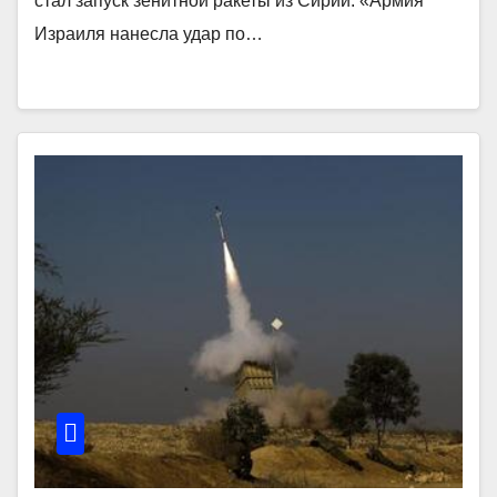
стал запуск зенитной ракеты из Сирии. «Армия
Израиля нанесла удар по…