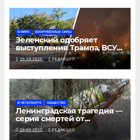
В МИРЕ
ВООРУЖЁННЫЕ СИЛЫ
Зеленский одобряет
выступления Трампа, ВСУ
закрыли Добропольский
26.09.2025
РЕДАКЦИЯ
рубеж
В ПЕТЕРБУРГЕ
ОБЩЕСТВО
Ленинградская трагедия —
серия смертей от
алкосуррогата
26.09.2025
РЕДАКЦИЯ