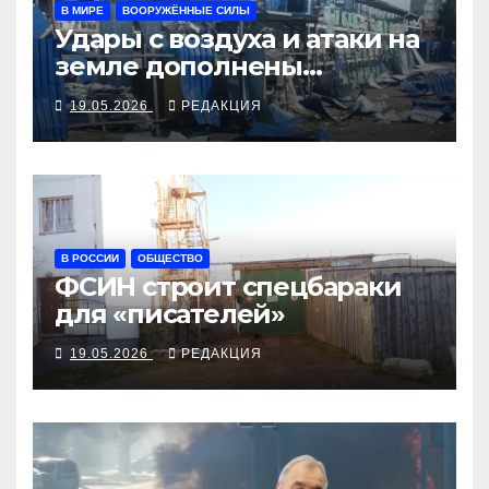
В МИРЕ
ВООРУЖЁННЫЕ СИЛЫ
Удары с воздуха и атаки на
земле дополнены
ядерными учениями
19.05.2026
РЕДАКЦИЯ
В РОССИИ
ОБЩЕСТВО
ФСИН строит спецбараки
для «писателей»
19.05.2026
РЕДАКЦИЯ