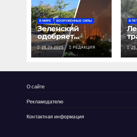
В МИРЕ
ВООРУЖЁННЫЕ СИЛЫ
В ПЕ
Зеленский
Ле
одобряет
тр
выступления
се
26.09.2025
РЕДАКЦИЯ
26
Трампа, ВСУ
ал
закрыли
Добропольский
рубеж
О сайте
Рекламодателю
Контактная информация