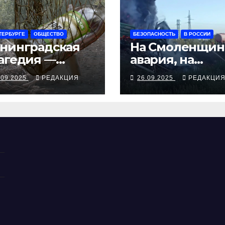
ТЕРБУРГЕ
ОБЩЕСТВО
БЕЗОПАСНОСТЬ
В РОССИИ
нинградская
На Смоленщин
агедия —
авария, на
рия смертей от
Псковщине
.09.2025
РЕДАКЦИЯ
26.09.2025
РЕДАКЦИ
косуррогата
взрыв