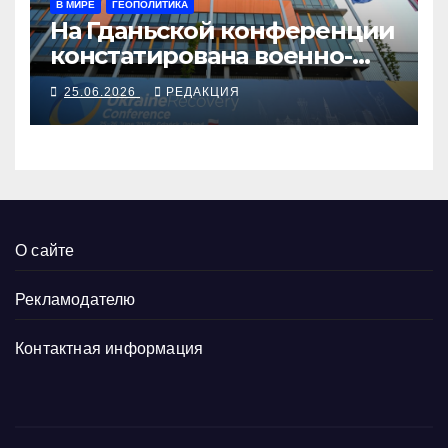
В МИРЕ
ГЕОПОЛИТИКА
На Гданьской конференции
констатирована военно-
промышленная
25.06.2026
РЕДАКЦИЯ
интеграция Украины и
Европы
О сайте
Рекламодателю
Контактная информация