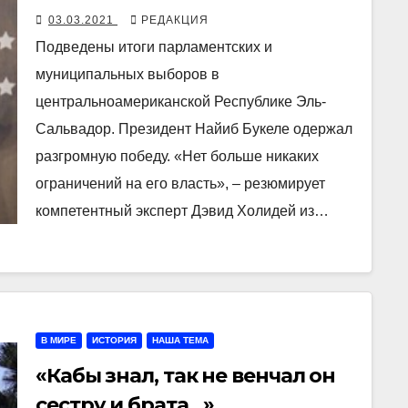
03.03.2021
РЕДАКЦИЯ
Подведены итоги парламентских и
муниципальных выборов в
центральноамериканской Республике Эль-
Сальвадор. Президент Найиб Букеле одержал
разгромную победу. «Нет больше никаких
ограничений на его власть», – резюмирует
компетентный эксперт Дэвид Холидей из…
В МИРЕ
ИСТОРИЯ
НАША ТЕМА
«Кабы знал, так не венчал он
сестру и брата…»