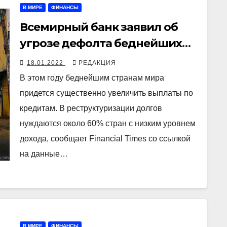
В МИРЕ
ФИНАНСЫ
Всемирный банк заявил об
угрозе дефолта беднейших
стран мира из-за
18.01.2022
РЕДАКЦИЯ
накопленных в пандемию
В этом году беднейшим странам мира
долгов
придется существенно увеличить выплаты по
кредитам. В реструктуризации долгов
нуждаются около 60% стран с низким уровнем
дохода, сообщает Financial Times со ссылкой
на данные…
В МИРЕ
ФИНАНСЫ