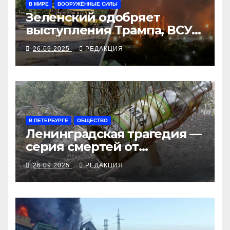
В МИРЕ
ВООРУЖЁННЫЕ СИЛЫ
Зеленский одобряет
выступления Трампа, ВСУ
закрыли Добропольский
26.09.2025
РЕДАКЦИЯ
рубеж
В ПЕТЕРБУРГЕ
ОБЩЕСТВО
Ленинградская трагедия —
серия смертей от
алкосуррогата
26.09.2025
РЕДАКЦИЯ