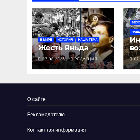
БЕЗ
НАШ
Ин
В МИРЕ
ИСТОРИЯ
НАША ТЕМА
Жесть Яньда
во
Ил
07.08.2026
РЕДАКЦИЯ
07
во
О сайте
Рекламодателю
Контактная информация