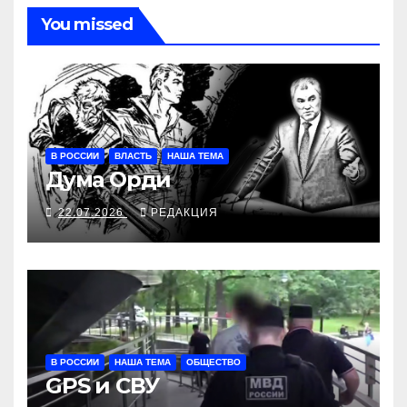
You missed
В РОССИИ
ВЛАСТЬ
НАША ТЕМА
Дума Орди
22.07.2026
РЕДАКЦИЯ
В РОССИИ
НАША ТЕМА
ОБЩЕСТВО
GPS и СВУ