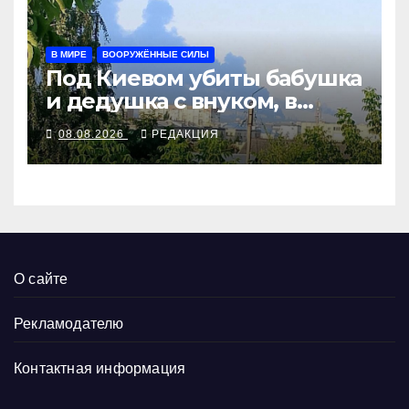
В МИРЕ
ВООРУЖЁННЫЕ СИЛЫ
Под Киевом убиты бабушка
и дедушка с внуком, в
Поволжье и на Кубани
08.08.2026
РЕДАКЦИЯ
вновь горят НПЗ
О сайте
Рекламодателю
Контактная информация