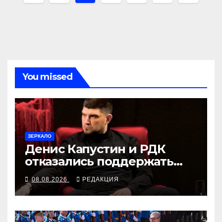
по
записям
You missed
ЗЕРКАЛО
Денис Капустин и РДК
отказались поддержать
партию «Яблоко»
08.08.2026
РЕДАКЦИЯ