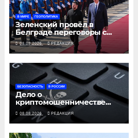
В МИРЕ
ГЕОПОЛИТИКА
Зеленский провёл в
Белграде переговоры с
Вучичем
08.08.2026
РЕДАКЦИЯ
БЕЗОПАСНОСТЬ
В РОССИИ
Дело о
криптомошенничестве
оборачивают в содействие
08.08.2026
РЕДАКЦИЯ
терроризму