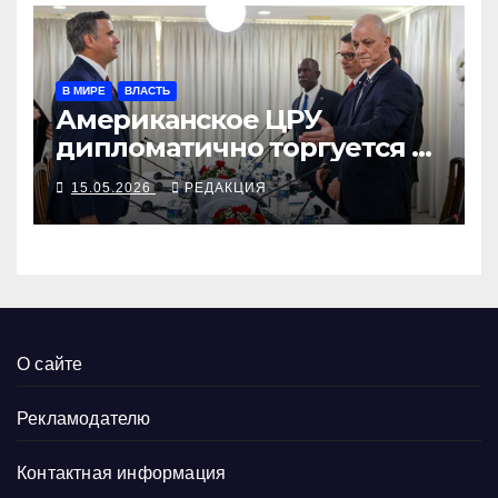
В МИРЕ
ВЛАСТЬ
Американское ЦРУ
дипломатично торгуется с
кубинским МВД, Минюст
15.05.2026
РЕДАКЦИЯ
возбуждает дело против
Кастро-младшего
О сайте
Рекламодателю
Контактная информация