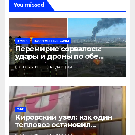
You missed
В МИРЕ
ВООРУЖЁННЫЕ СИЛЫ
Перемирие сорвалось:
удары и дроны по обе
стороны
08.05.2026
РЕДАКЦИЯ
ОФС
Кировский узел: как один
тепловоз остановил
военные эшелоны