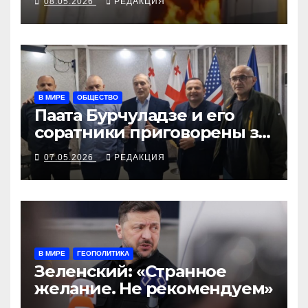
08.05.2026
РЕДАКЦИЯ
В МИРЕ
ОБЩЕСТВО
Паата Бурчуладзе и его
соратники приговорены за
октябрьское собрание
07.05.2026
РЕДАКЦИЯ
В МИРЕ
ГЕОПОЛИТИКА
Зеленский: «Странное
желание. Не рекомендуем»