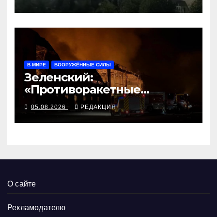
В МИРЕ
ВООРУЖЁННЫЕ СИЛЫ
Зеленский:
«Противоракетные
средства могли бы спасти
05.08.2026
РЕДАКЦИЯ
погибших сегодня»
О сайте
Рекламодателю