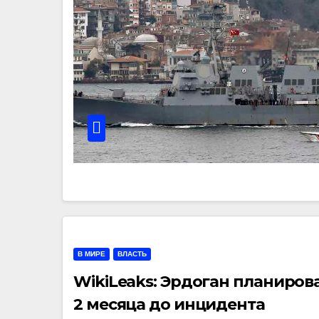
В МИРЕ
ВЛАСТЬ
WikiLeaks: Эрдоган планирова
2 месяца до инцидента