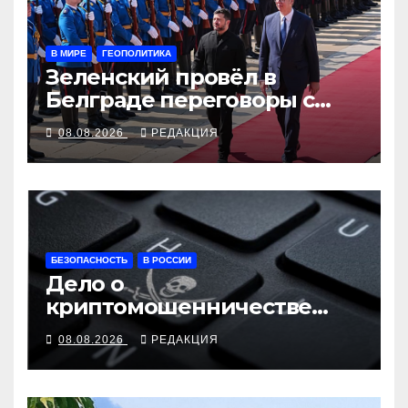
В МИРЕ
ГЕОПОЛИТИКА
Зеленский провёл в
Белграде переговоры с
Вучичем
08.08.2026
РЕДАКЦИЯ
БЕЗОПАСНОСТЬ
В РОССИИ
Дело о
криптомошенничестве
оборачивают в содействие
08.08.2026
РЕДАКЦИЯ
терроризму