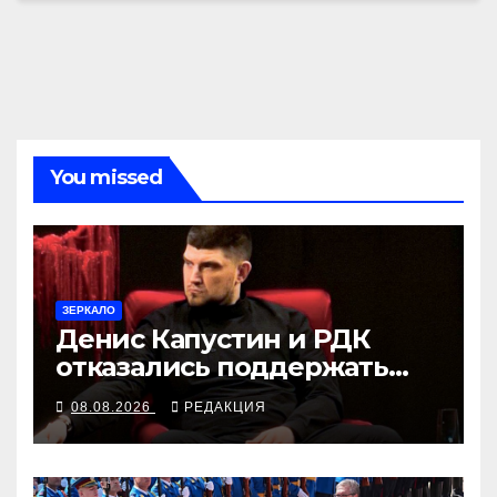
You missed
ЗЕРКАЛО
Денис Капустин и РДК
отказались поддержать
партию «Яблоко»
08.08.2026
РЕДАКЦИЯ