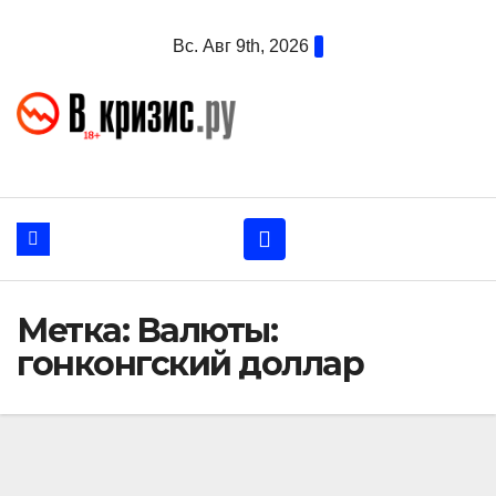
Перейти
Вс. Авг 9th, 2026
к
содержанию
Метка:
Валюты:
гонконгский доллар