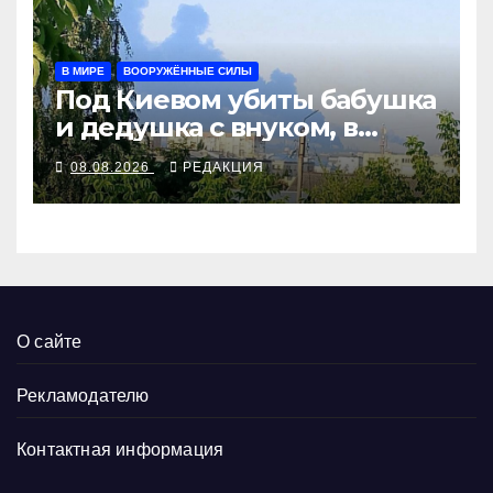
В МИРЕ
ВООРУЖЁННЫЕ СИЛЫ
Под Киевом убиты бабушка
и дедушка с внуком, в
Поволжье и на Кубани
08.08.2026
РЕДАКЦИЯ
вновь горят НПЗ
О сайте
Рекламодателю
Контактная информация