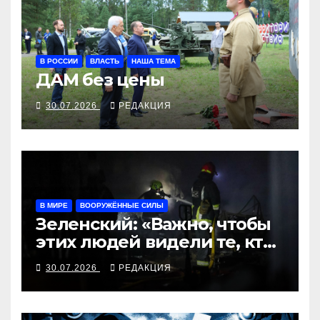
В РОССИИ
ВЛАСТЬ
НАША ТЕМА
ДАМ без цены
30.07.2026
РЕДАКЦИЯ
В МИРЕ
ВООРУЖЁННЫЕ СИЛЫ
Зеленский: «Важно, чтобы
этих людей видели те, кто
принимает решения»
30.07.2026
РЕДАКЦИЯ