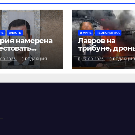
РЕ
ВЛАСТЬ
В МИРЕ
ГЕОПОЛИТИКА
рия намерена
Лавров на
естовать
трибуне, дрон
жавшего в
над Чувашией
.09.2025
РЕДАКЦИЯ
27.09.2025
РЕДАКЦИ
скву экс-
ктатора