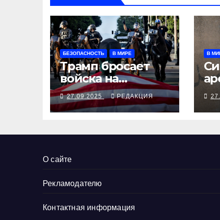
БЕЗОПАСНОСТЬ
В МИРЕ
В МИ
Трамп бросает
Си
войска на
ар
Портленд
бе
27.09.2025
РЕДАКЦИЯ
27
Мо
ди
О сайте
Рекламодателю
Контактная информация