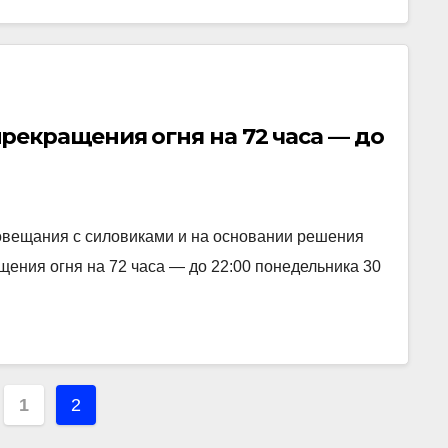
екращения огня на 72 часа — до
овещания с силовиками и на основании решения
ения огня на 72 часа — до 22:00 понедельника 30
вигация
1
2