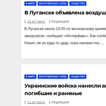
В МИРЕ
ВООРУЖЁННЫЕ СИЛЫ
ОБЩЕСТВО
В Луганске объявлена воздуш
22.07.2014
РЕДАКЦИЯ
В Луганске около 10:45 по московскому вре
авиаугрозе, сообщает «Интерфакс». Как сооб
Нанес ли он куда-то удар, пока неизвестно.…
В МИРЕ
ВООРУЖЁННЫЕ СИЛЫ
ОБЩЕСТВО
Украинские войска нанесли а
погибшие и раненые
21.07.2014
РЕДАКЦИЯ