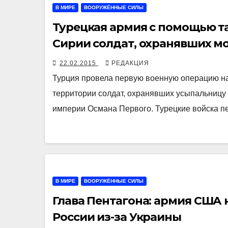
В МИРЕ
ВООРУЖЁННЫЕ СИЛЫ
Турецкая армия с помощью та
Сирии солдат, охранявших м
22.02.2015
РЕДАКЦИЯ
Турция провела первую военную операцию на
территории солдат, охранявших усыпальниц
империи Османа Первого. Турецкие войска п
В МИРЕ
ВООРУЖЁННЫЕ СИЛЫ
Глава Пентагона: армия США 
России из-за Украины