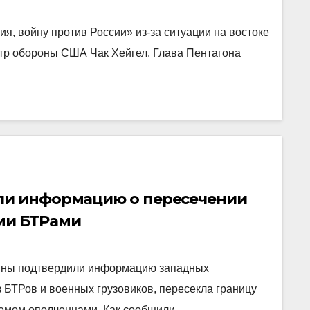
я, войну против России» из-за ситуации на востоке
тр обороны США Чак Хейгел. Глава Пентагона
ли информацию о пересечении
ми БТРами
аины подтвердили информацию западных
з БТРов и военных грузовиков, пересекла границу
уемом ополченцами. Как сообщили…