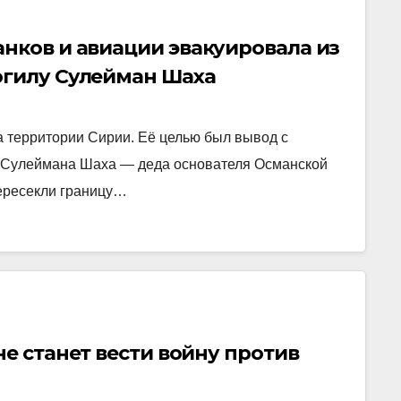
нков и авиации эвакуировала из
огилу Сулейман Шаха
 территории Сирии. Её целью был вывод с
у Сулеймана Шаха — деда основателя Османской
ересекли границу…
не станет вести войну против