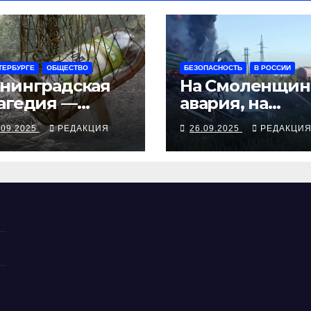
ТЕРБУРГЕ
ОБЩЕСТВО
БЕЗОПАСНОСТЬ
В РОССИИ
нинградская
На Смоленщин
агедия —
авария, на
рия смертей от
Псковщине
.09.2025
РЕДАКЦИЯ
26.09.2025
РЕДАКЦИ
косуррогата
взрыв