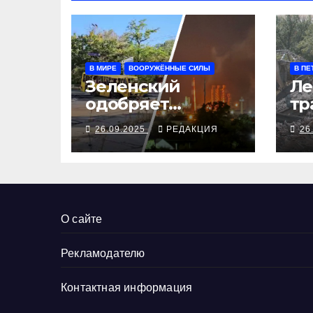
В МИРЕ
ВООРУЖЁННЫЕ СИЛЫ
В ПЕ
Зеленский
Ле
одобряет
тр
выступления
се
26.09.2025
РЕДАКЦИЯ
26
Трампа, ВСУ
ал
закрыли
Добропольский
рубеж
О сайте
Рекламодателю
Контактная информация