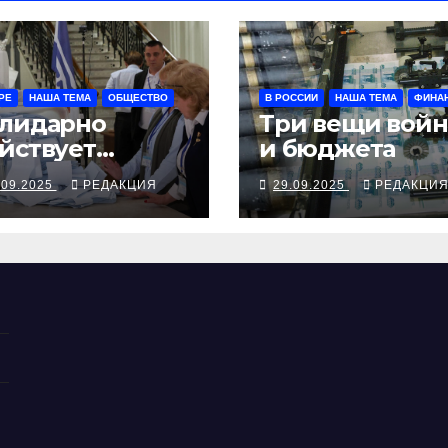
РЕ
НАША ТЕМА
ОБЩЕСТВО
В РОССИИ
НАША ТЕМА
ФИНА
лидарно
Три вещи вой
йствует
и бюджета
лдова
.09.2025
РЕДАКЦИЯ
29.09.2025
РЕДАКЦИ