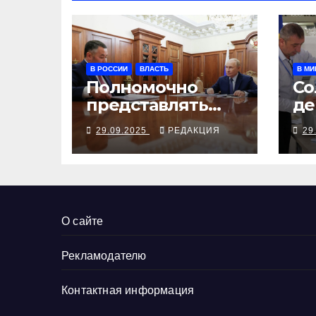
В РОССИИ
ВЛАСТЬ
В МИ
Полномочно
Со
представлять
де
Путина на
Мо
29.09.2025
РЕДАКЦИЯ
29
Северо-Западе
будет Игорь
Руденя
О сайте
Рекламодателю
Контактная информация