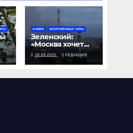
НСЫ
В МИРЕ
ВООРУЖЁННЫЕ СИЛЫ
ны
Зеленский:
«Москва хочет
дальше воевать и
Я
28.09.2025
РЕДАКЦИЯ
убивать. Время
для твёрдой
реакции»