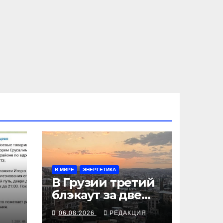
В МИРЕ
ЭНЕРГЕТИКА
В Грузии третий
блэкаут за две
недели
Я
06.08.2026
РЕДАКЦИЯ
ть