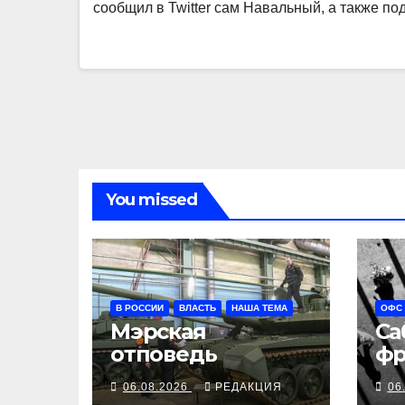
сообщил в Twitter сам Навальный, а также п
You missed
В РОССИИ
ВЛАСТЬ
НАША ТЕМА
ОФС
Мэрская
Са
отповедь
фр
06.08.2026
РЕДАКЦИЯ
06