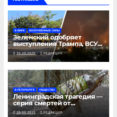
В МИРЕ
ВООРУЖЁННЫЕ СИЛЫ
Зеленский одобряет
выступления Трампа, ВСУ
закрыли Добропольский
26.09.2025
РЕДАКЦИЯ
рубеж
В ПЕТЕРБУРГЕ
ОБЩЕСТВО
Ленинградская трагедия —
серия смертей от
алкосуррогата
26.09.2025
РЕДАКЦИЯ