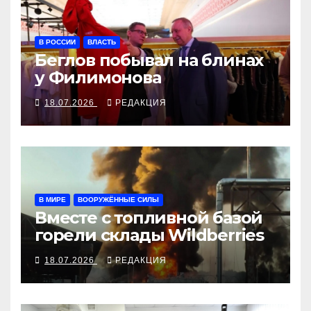
В РОССИИ
ВЛАСТЬ
Беглов побывал на блинах
у Филимонова
18.07.2026
РЕДАКЦИЯ
В МИРЕ
ВООРУЖЁННЫЕ СИЛЫ
Вместе с топливной базой
горели склады Wildberries
18.07.2026
РЕДАКЦИЯ