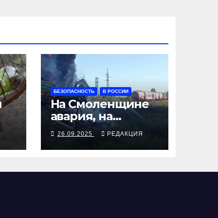
БЕЗОПАСНОСТЬ
В РОССИИ
я
На Смоленщине
авария, на
 от
Псковщине
Я
26.09.2025
РЕДАКЦИЯ
взрыв