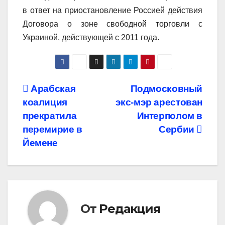
в ответ на приостановление Россией действия
Договора о зоне свободной торговли с
Украиной, действующей с 2011 года.
Навигация
Арабская
Подмосковный
коалиция
экс-мэр арестован
по
прекратила
Интерполом в
записям
перемирие в
Сербии
Йемене
От
Редакция