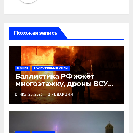
Похожая запись
В МИРЕ
ВООРУЖЁННЫЕ СИЛЫ
Баллистика РФ жжёт
многоэтажку, дроны ВСУ
бьют по военной
ИЮЛ 26, 2026
РЕДАКЦИЯ
логистике, заморозку
Путин отвергает