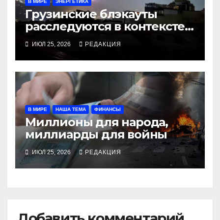
В МИРЕ
ЭНЕРГЕТИКА
Грузинские блэкауты
расследуются в контексте
госбезопасности
ИЮЛ 25, 2026
РЕДАКЦИЯ
В МИРЕ
НАША ТЕМА
ФИНАНСЫ
Миллионы для народа,
миллиарды для войны
ИЮЛ 25, 2026
РЕДАКЦИЯ
Добавить комментарий