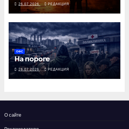
бьют по военной
26.07.2026
РЕДАКЦИЯ
логистике, заморозку
Путин отвергает
ОФС
На пороге
26.07.2026
РЕДАКЦИЯ
О сайте