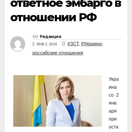
ответное эмбарго в
отношении РФ
От
Редакция
#ЗСТ
,
#Украино-
ЯНВ 2, 2016
российские отношения
Укра
ина
со 2
янв
аря
при
оста