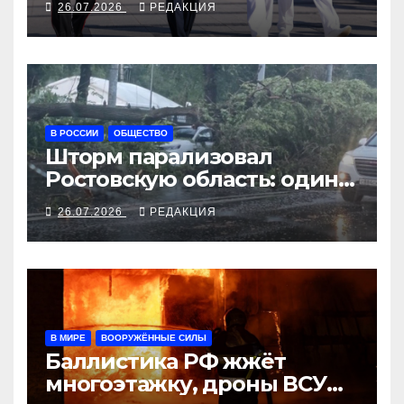
26.07.2026
РЕДАКЦИЯ
В РОССИИ
ОБЩЕСТВО
Шторм парализовал
Ростовскую область: один
погиб, десятки ранены
26.07.2026
РЕДАКЦИЯ
В МИРЕ
ВООРУЖЁННЫЕ СИЛЫ
Баллистика РФ жжёт
многоэтажку, дроны ВСУ