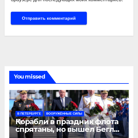
You missed
В ПЕТЕРБУРГЕ
ВООРУЖЁННЫЕ СИЛЫ
Корабли в праздник флота
спрятаны, но вышел Беглов
с цветами