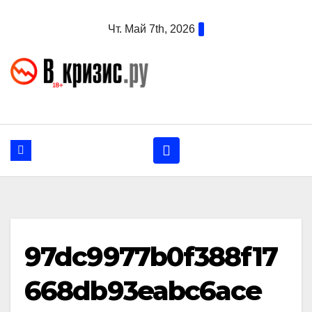
Перейти
Чт. Май 7th, 2026
к
содержанию
97dc9977b0f388f17
668db93eabc6ace