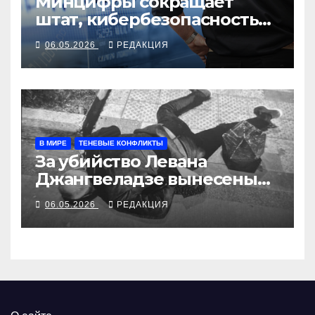
Минцифры сокращает
штат, кибербезопасность
уходит к ФСБ
06.05.2026
РЕДАКЦИЯ
В МИРЕ
ТЕНЕВЫЕ КОНФЛИКТЫ
За убийство Левана
Джангвеладзе вынесены
пожизненные приговоры
06.05.2026
РЕДАКЦИЯ