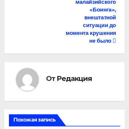
записям
малайзийского
«Боинга»,
внештатной
ситуации до
момента крушения
не было
От
Редакция
Похожая запись