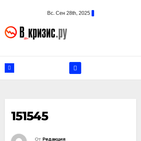
Перейти
Вс. Сен 28th, 2025
к
содержанию
151545
От
Редакция