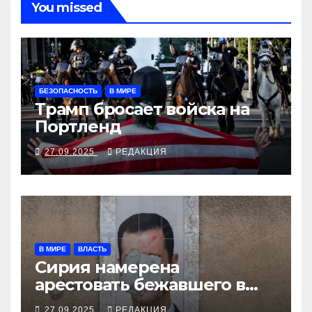
You missed
БЕЗОПАСНОСТЬ
В МИРЕ
Трамп бросает войска на
Портленд
27.09.2025
РЕДАКЦИЯ
В МИРЕ
ВЛАСТЬ
Сирия намерена
арестовать бежавшего в
Москву экс-диктатора
27.09.2025
РЕДАКЦИЯ