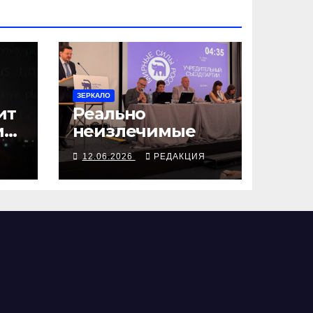
ЗЕРКАЛО
ит
Реально
ин
неизлечимые
ЛА
Я
12.06.2026
РЕДАКЦИЯ