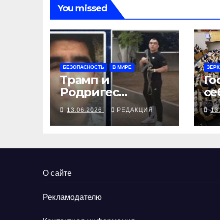
You missed
БЕЗОПАСНОСТЬ
В МИРЕ
ЗЕРК
Трамп и
Го
Родригес
се
совместно
бю
13.06.2026
РЕДАКЦИЯ
13
ликвидировали
Герреро
О сайте
Рекламодателю