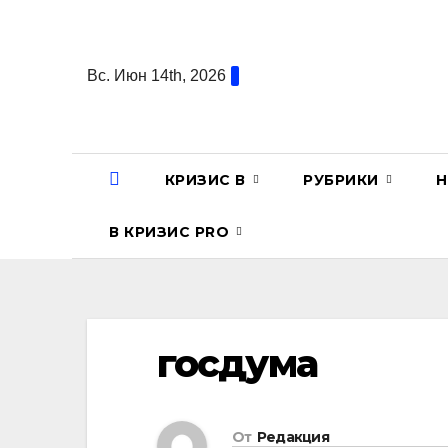
Перейти
к
содержанию
Вс. Июн 14th, 2026
КРИЗИС В
РУБРИКИ
Н
В КРИЗИС PRO
госдума
От
Редакция