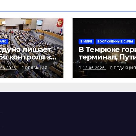
АЛО
В МИРЕ
ВООРУЖЁННЫЕ СИЛЫ
сдума лишает
В Темрюке гор
бя контроля за
терминал, Пут
джетом
заклинает БП
.06.2026
РЕДАКЦИЯ
13.06.2026
РЕДАКЦИ