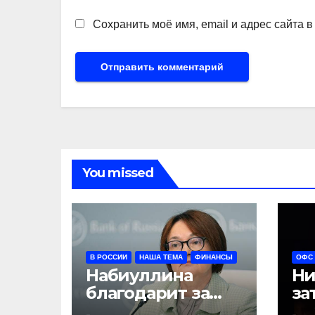
Сохранить моё имя, email и адрес сайта 
You missed
В РОССИИ
НАША ТЕМА
ФИНАНСЫ
ОФС
Набиуллина
Ни
благодарит за
за
беспокойство