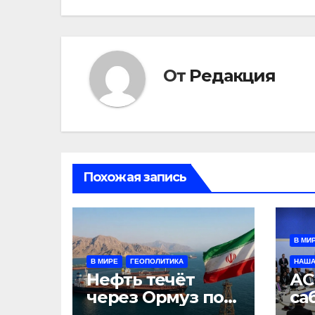
От
Редакция
Похожая запись
В МИ
В МИРЕ
ГЕОПОЛИТИКА
НАША
Нефть течёт
АС
через Ормуз по
са
иранскому