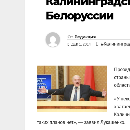
Калининградск
Белоруссии
От
Редакция
#Калининград
ДЕК 1, 2014
Презид
страны
област
«У нек
хватает
Калини
таких планов нет», — заявил Лукашенко.