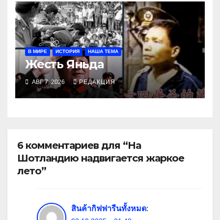
В МИРЕ
ИСТОРИЯ
НАША ТЕМА
Жесть Яньда
АВГ 7, 2026
РЕДАКЦИЯ
6 комментариев для “На
Шотландию надвигается жаркое
лето”
สินค้ากิฟฟารีนทั้งหมด
: