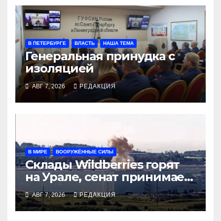
В ПЕТЕРБУРГЕ
ВЛАСТЬ
НАША ТЕМА
Генеральная принудка с
изоляцией
АВГ 7, 2026
РЕДАКЦИЯ
В МИРЕ
ВООРУЖЁННЫЕ СИЛЫ
Склады Wildberries горят
на Урале, сенат принимает
по Грэму закон
АВГ 7, 2026
РЕДАКЦИЯ