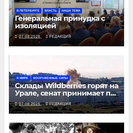
В ПЕТЕРБУРГЕ
ВЛАСТЬ
НАША ТЕМА
Генеральная принудка с
изоляцией
07.08.2026
РЕДАКЦИЯ
В МИРЕ
ВООРУЖЁННЫЕ СИЛЫ
Склады Wildberries горят на
Урале, сенат принимает по
Грэму закон
07.08.2026
РЕДАКЦИЯ