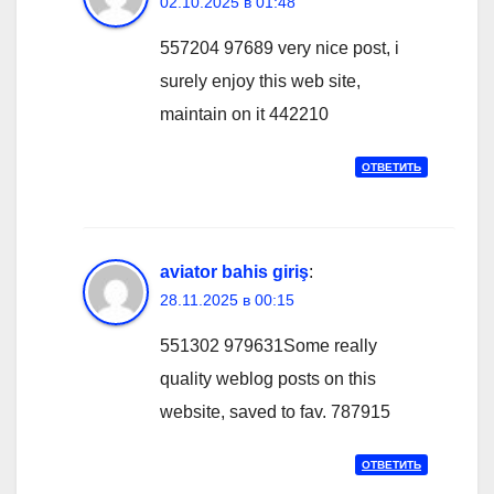
02.10.2025 в 01:48
557204 97689 very nice post, i
surely enjoy this web site,
maintain on it 442210
ОТВЕТИТЬ
aviator bahis giriş
:
28.11.2025 в 00:15
551302 979631Some really
quality weblog posts on this
website, saved to fav. 787915
ОТВЕТИТЬ