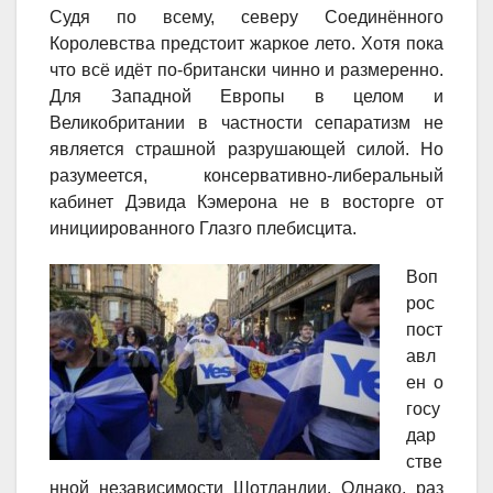
Судя по всему, северу Соединённого
Королевства предстоит жаркое лето. Хотя пока
что всё идёт по-британски чинно и размеренно.
Для Западной Европы в целом и
Великобритании в частности сепаратизм не
является страшной разрушающей силой. Но
разумеется, консервативно-либеральный
кабинет Дэвида Кэмерона не в восторге от
инициированного Глазго плебисцита.
Воп
рос
пост
авл
ен о
госу
дар
стве
нной независимости Шотландии. Однако, раз