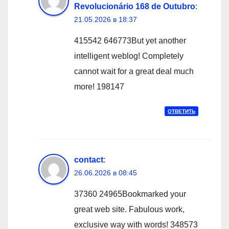
Revolucionário 168 de Outubro
:
21.05.2026 в 18:37
415542 646773But yet another
intelligent weblog! Completely
cannot wait for a great deal much
more! 198147
ОТВЕТИТЬ
contact
:
26.06.2026 в 08:45
37360 24965Bookmarked your
great web site. Fabulous work,
exclusive way with words! 348573