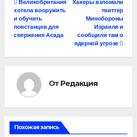
Навигация
Великобритания
Хакеры взломали
хотела вооружить
твиттер
по
и обучить
Минобороны
записям
повстанцев для
Израиля и
свержения Асада
сообщили там о
ядерной угрозе
От
Редакция
Похожая запись