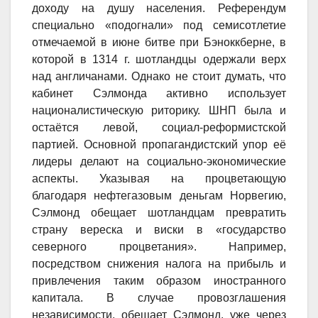
доходу на душу населения. Референдум
специально «подогнали» под семисотлетие
отмечаемой в июне битве при Бэноккберне, в
которой в 1314 г. шотландцы одержали верх
над англичанами. Однако не стоит думать, что
кабинет Сэлмонда активно использует
националистическую риторику. ШНП была и
остаётся левой, социал-реформистской
партией. Основной пропагандистский упор её
лидеры делают на социально-экономические
аспекты. Указывая на процветающую
благодаря нефтегазовым деньгам Норвегию,
Сэлмонд обещает шотландцам превратить
страну вереска и виски в «государство
северного процветания». Например,
посредством снижения налога на прибыль и
привлечения таким образом иностранного
капитала. В случае провозглашения
независимости, обещает Сэлмонд, уже через