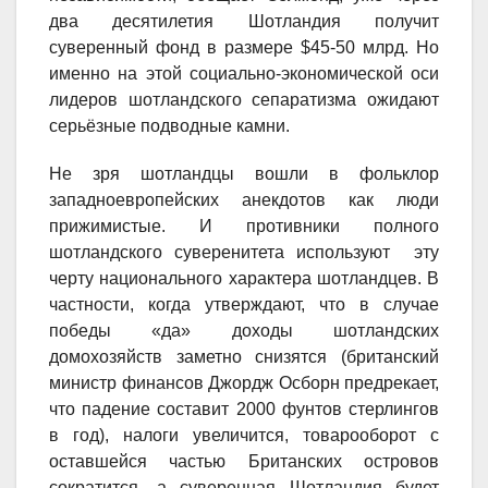
два десятилетия Шотландия получит
суверенный фонд в размере $45-50 млрд. Но
именно на этой социально-экономической оси
лидеров шотландского сепаратизма ожидают
серьёзные подводные камни.
Не зря шотландцы вошли в фольклор
западноевропейских анекдотов как люди
прижимистые. И противники полного
шотландского суверенитета используют эту
черту национального характера шотландцев. В
частности, когда утверждают, что в случае
победы «да» доходы шотландских
домохозяйств заметно снизятся (британский
министр финансов Джордж Осборн предрекает,
что падение составит 2000 фунтов стерлингов
в год), налоги увеличится, товарооборот с
оставшейся частью Британских островов
сократится, а суверенная Шотландия будет