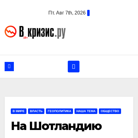
Перейти
Пт. Авг 7th, 2026
к
содержанию
В МИРЕ
ВЛАСТЬ
ГЕОПОЛИТИКА
НАША ТЕМА
ОБЩЕСТВО
На Шотландию