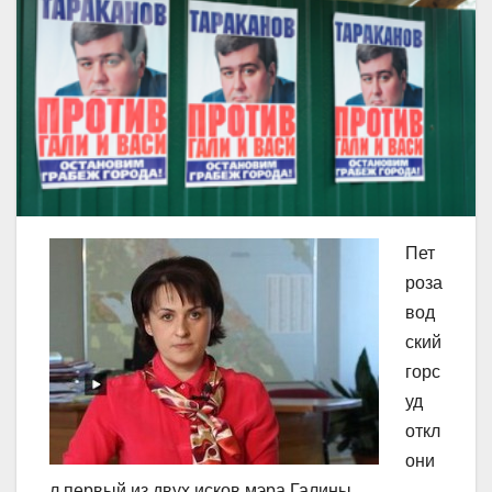
Пет
роза
вод
ский
горс
уд
откл
они
л первый из двух исков мэра Галины