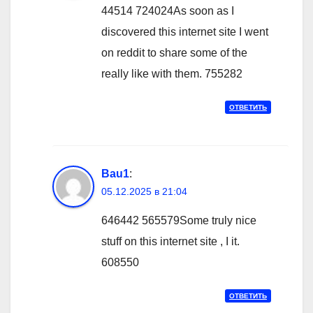
44514 724024As soon as I
discovered this internet site I went
on reddit to share some of the
really like with them. 755282
ОТВЕТИТЬ
Bau1
:
05.12.2025 в 21:04
646442 565579Some truly nice
stuff on this internet site , I it.
608550
ОТВЕТИТЬ