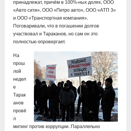
принадлежат, причём в 100%-ных долях, ООО
«Авто сити», ООО «Петро авто», ООО «АТП 3»
и ООО «Транспортная компания».
Поговаривали, что в погашении долгов
участвовал и Тараканов, но сам он это
полностью опровергает.
На
прош
лой
недел
е
Тарак
анов
провё
л
митинг против коррупции. Параллельно