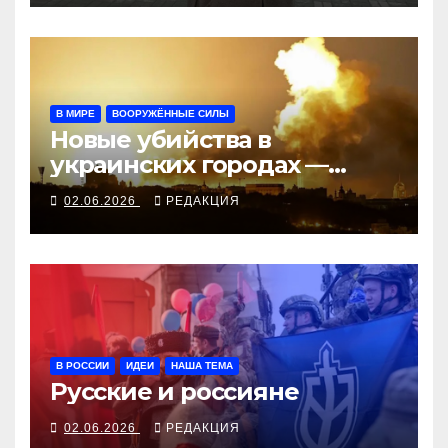
В МИРЕ
ВООРУЖЁННЫЕ СИЛЫ
Новые убийства в
украинских городах —
новые удары по
02.06.2026
РЕДАКЦИЯ
российским НПЗ
В РОССИИ
ИДЕИ
НАША ТЕМА
Русские и россияне
02.06.2026
РЕДАКЦИЯ