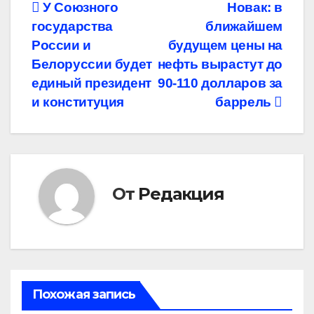
Навигация
У Союзного
Новак: в
государства
ближайшем
по
России и
будущем цены на
записям
Белоруссии будет
нефть вырастут до
единый президент
90-110 долларов за
и конституция
баррель
От
Редакция
Похожая запись