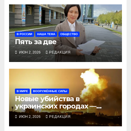
В РОССИИ
НАША ТЕМА
ОБЩЕСТВО
Пять за две
ИЮН 2, 2026
РЕДАКЦИЯ
В МИРЕ
ВООРУЖЁННЫЕ СИЛЫ
Новые убийства в
украинских городах —
новые удары по
ИЮН 2, 2026
РЕДАКЦИЯ
российским НПЗ